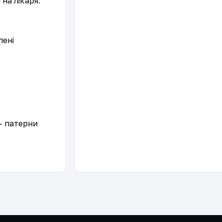
на лікаря.
ені 
- патерни 