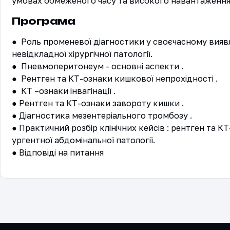
умовах обмеженого часу та високого навантаження 
Програма
●  Роль променевої діагностики у своєчасному виявл
невідкладної хірургічної патології.

●  Пневмоперитонеум - основні аспекти .

●  Рентген та КТ-ознаки кишкової непрохідності .

●  КТ –ознаки інвагінації .

● Рентген та КТ-ознаки завороту кишки .

● Діагностика мезентеріального тромбозу .

● Практичний розбір клінічних кейсів : рентген та КТ
ургентної абдомінальної патології.
