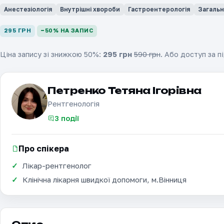
Анестезіологія
Внутрішні хвороби
Гастроентерологія
Загальн
295 ГРН
−
50
% НА ЗАПИС
Ціна запису зі знижкою
50
%:
295
грн
590
грн
. Або доступ за п
Петренко Тетяна Ігорівна
Рентгенологія
3 події
Про спікера
Лікар-рентгенолог
Клінічна лікарня швидкої допомоги, м.Вінниця