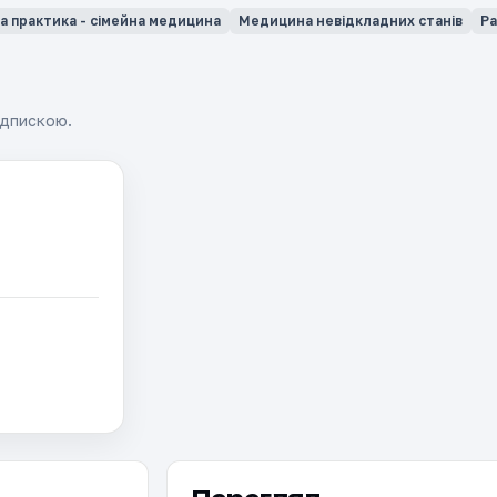
а практика - сімейна медицина
Медицина невідкладних станів
Ра
ідпискою.