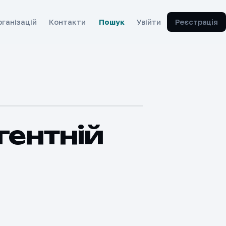
ганізацій
Контакти
Пошук
Увійти
Реєстрація
гентній