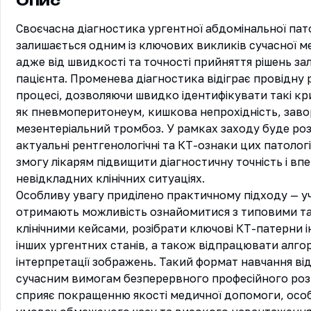
Опис
Своєчасна діагностика ургентної абдомінальної патол
залишається одним із ключових викликів сучасної м
адже від швидкості та точності прийняття рішень за
пацієнта. Променева діагностика відіграє провідну 
процесі, дозволяючи швидко ідентифікувати такі кри
як пневмоперитонеум, кишкова непрохідність, заво
мезентеріальний тромбоз. У рамках заходу буде роз
актуальні рентгенологічні та КТ-ознаки цих патологі
змогу лікарям підвищити діагностичну точність і впев
невідкладних клінічних ситуаціях.

Особливу увагу приділено практичному підходу — у
отримають можливість ознайомитися з типовими та
клінічними кейсами, розібрати ключові КТ-патерни інв
інших ургентних станів, а також відпрацювати алго
інтерпретації зображень. Такий формат навчання від
сучасним вимогам безперервного професійного розв
сприяє покращенню якості медичної допомоги, особ