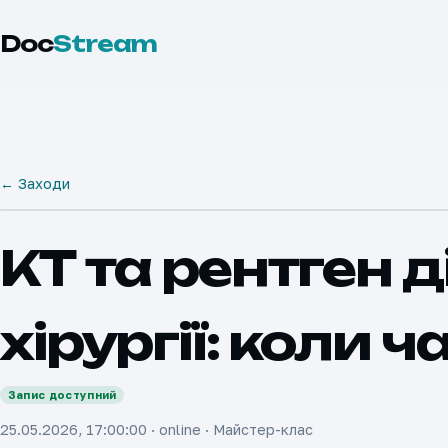
Doc
Stream
← Заходи
КТ та рентген д
хірургії: коли 
Запис доступний
25.05.2026, 17:00:00
·
online
·
Майстер-клас