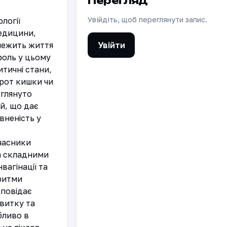
Перегляд
Увійдіть, щоб переглянути запис.
огії 
едицини, 
Увійти
лежить життя 
роль у цьому 
тичні стани, 
рот кишки чи 
глянуто 
й, що дає 
неність у 
часники 
 складними 
агінації та 
ритми 
повідає 
итку та 
ливо в 