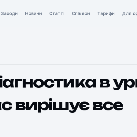
Заходи
Новини
Статті
Спікери
Тарифи
Для ор
іагностика в ур
час вирішує все